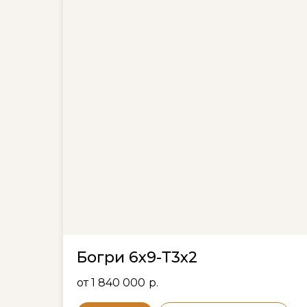
Богри 6х9-Т3х2
от 1 840 000
р.