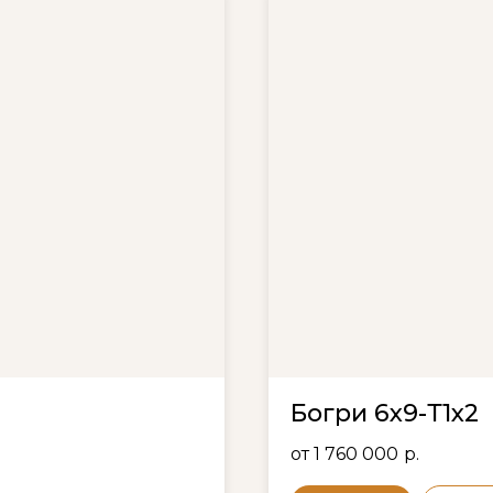
Богри 6х9-Т1х2
от 1 760 000
р.