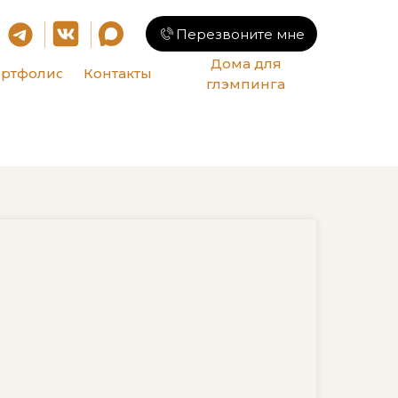
Перезвоните мне
Дома для
ртфолио
Контакты
глэмпинга
ндамент в