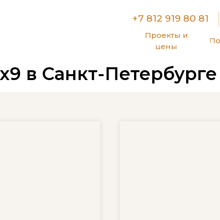
+7 812 919 80 81
Проекты и
По
цены
х9 в Санкт-Петербурге
 При покупке любого дома или бани
свайный фу