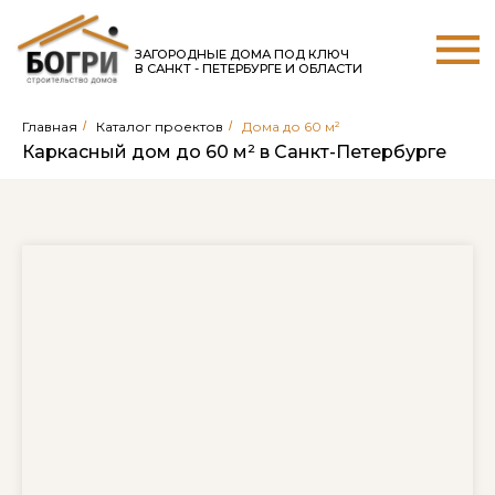
ЗАГОРОДНЫЕ ДОМА ПОД КЛЮЧ
В САНКТ - ПЕТЕРБУРГЕ И ОБЛАСТИ
Главная
/
Каталог проектов
/
Дома до 60 м²
Каркасный дом до 60 м² в Санкт-Петербурге
АКЦИЯ до 01.04! Свайный фундамент в
подарок!