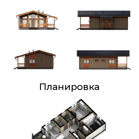
Планировка
Отличия комплектаций
Тёплый
Стандарт
Премиум
контур
Заказать
Заказать
Заказать
Пакет из 3 досок 40*150 ( 120*150)
Основание