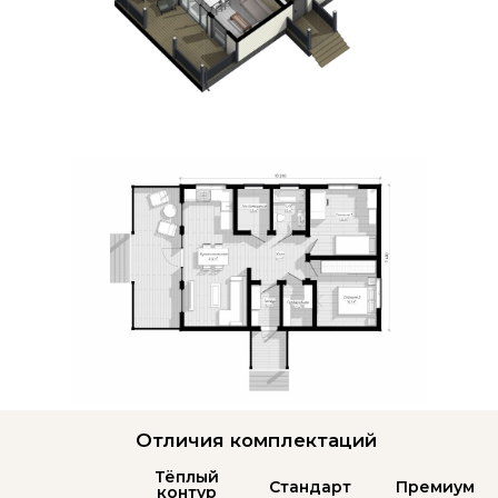
Лаги пола: 40х200; укладка Фанеры 21 мм
по технологии "Платформа" с герметизацией
Цокольное
перекрытие
Доска камерной сушки - стойки: 40х150;
Стропила: 40х200; Укосины - 25х100; Ригель: 40х200
Силовой
каркас
Металлочерепица (цвет на выбор)
Кровельное
покрытие
Отделка
снаружи
Отделка
внутри
Мин. Вата- URSA Terra.
Стены - 150мм; Пол/Потолок - 200мм
Утепление
Окна /
Двери
Терраса