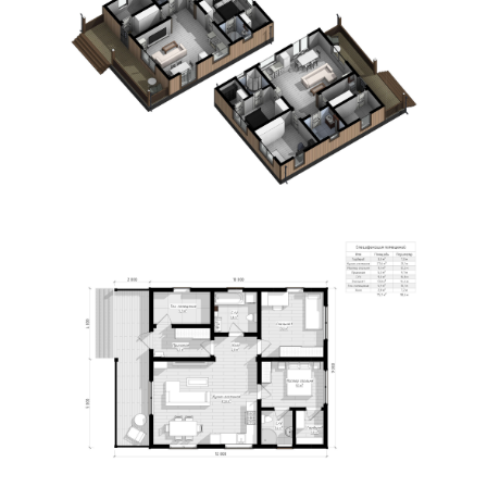
по запросу
по запросу
по запросу
Заказать
Заказать
Заказать
Пакет из 3 досок 40*150 ( 120*150)
Основание
Лаги пола: 40х200; укладка Фанеры 21 мм
по технологии "Платформа" с герметизацией
Цокольное
перекрытие
Доска камерной сушки - стойки: 40х150;
Стропила: 40х200; Укосины - 25х100; Ригель: 40х200
Силовой
каркас
Металлочерепица (цвет на выбор)
Кровельное
покрытие
Отделка
снаружи
Отделка
внутри
Мин. Вата- URSA Terra.
Стены - 150мм; Пол/Потолок - 200мм
Утепление
Окна /
Двери
Терраса