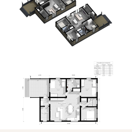
Заказать
Заказать
Заказать
Пакет из 3 досок 40*150 ( 120*150)
Основание
Лаги пола: 40х200; укладка Фанеры 21 мм
по технологии "Платформа" с герметизацией
Цокольное
перекрытие
Доска камерной сушки - стойки: 40х150;
Стропила: 40х200; Укосины - 25х100; Ригель: 40х200
Силовой
каркас
Металлочерепица (цвет на выбор)
Кровельное
покрытие
Отделка
снаружи
Отделка
внутри
Мин. Вата- URSA Terra.
Стены - 150мм; Пол/Потолок - 200мм
Утепление
Окна /
Двери
Терраса