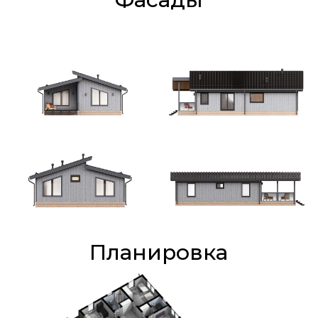
Планировка
Отличия комплектаций
Тёплый
Стандарт
Премиум
контур